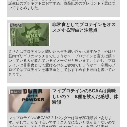
誕生日のプチギフトにおすすめ、食品以外のプレゼント７選につ
いてまとめました。
非常食としてプロテインをオス
商品紹介
スメする理由と注意点
皆さんはプロテインと聞いたら何を思い浮かべますか？ やはり
筋肉ゴリゴリのマッチョでしょうか？ プロテインと言えば筋ト
レしている人が飲んでいるイメージだと思います。しかし、プロ
テインは非常食として置けるのをご存知でしょうか？ 今回のブ
ログではプロテインを非常食としておすすめする理由を書いてい
きます。
マイプロテインのBCAAは美味
商品紹介
しいの？ 8種を飲んだ感想、体
験談
マイプロテインのBCAA2:2:1パウダーは味が20種類以上ありま
す。そして、かなり安いです！こんなに安いと味が良くないので
はないか？ どれを買えば良いか分からない。今回の記事が、こ